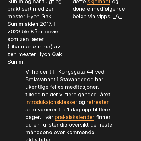
Sunim og har fulgt og 
dette 
skjemaet
og 
praktisert med zen 
donere medfølgende 
mester Hyon Gak 
beløp via vipps. _/\_
Sunim siden 2017. I 
2023 ble Kåei innviet 
som zen lærer 
(Dharma-teacher) av 
zen mester Hyon Gak 
Sunim. 
Vi holder til i Kongsgata 44 ved 
Breiavannet i Stavanger og har 
ukentlige felles meditasjoner. I 
tillegg holder vi flere ganger i året 
introduksjonsklasser
 og 
retreater
som varierer fra 1 dag opp til flere 
dager. I vår 
praksiskalender
 finner 
du en fullstendig oversikt de neste 
månedene over kommende 
aktiviteter. 