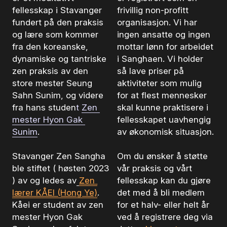
fellesskap i Stavanger 
frivillig non-profitt 
fundert på den praksis 
organisasjon. Vi har 
og lære som kommer 
ingen ansatte og ingen 
fra den koreanske, 
mottar lønn for arbeidet 
dynamiske og tantriske 
i Sanghaen. Vi holder 
zen praksis av den 
så lave priser på 
store mester Seung 
aktiviteter som mulig 
Sahn Sunim, og videre 
for at flest mennesker 
fra hans studen
t 
Zen 
skal kunne praktisere i 
mester Hyon Gak 
fellesskapet uavhengig 
Sunim
.
av økonomisk situasjon. 
Stavanger Zen Sangha 
Om du ønsker å støtte 
ble stiftet ( høsten 2023 
vår praksis og vårt 
) av og ledes av
Zen 
fellesskap kan du gjøre 
lærer KÅEI (Hong Ye)
. 
det med å bli medlem 
Kåei er student av zen 
for et halv- eller helt år 
mester Hyon Gak 
ved å registrere deg via 