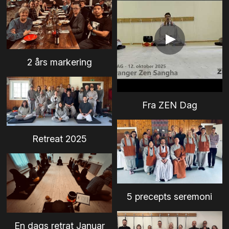
2 års markering
Fra ZEN Dag
Retreat 2025
5 precepts seremoni
En dags retrat Januar