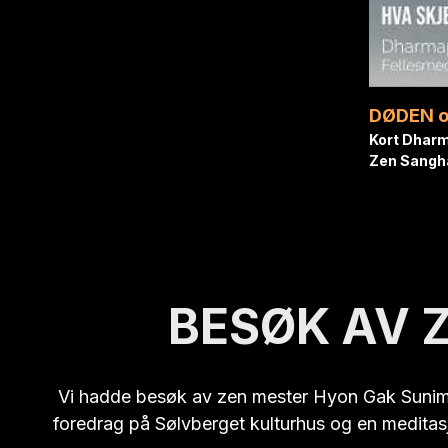
Kort Dharm
Zen Sangh
BESØK AV 
Vi hadde besøk av zen mester Hyon Gak Sunim i 1
foredrag på Sølvberget kulturhus og en meditasjo
blant annet 3 fra vår lokale sa