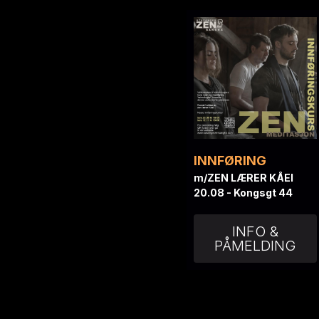
INNFØRING
m/ZEN LÆRER KÅEI
20.08 - Kongsgt 44
INFO &
PÅMELDING
S