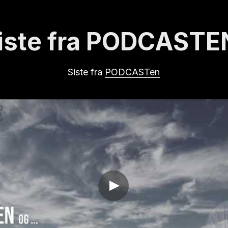
Siste fra 
PODCASTen
 ... hva skjer etter døden