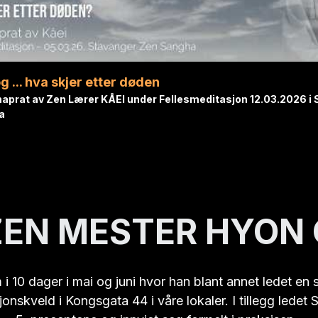
aprat av Zen Lærer KÅEI under Fellesmeditasjon 12.03.2026 i 
a
ZEN MESTER HYON 
0 dager i mai og juni hvor han blant annet ledet en sti
nskveld i Kongsgata 44 i våre lokaler. I tillegg ledet
5  preceptene og innviet seg formelt i praksisen, 
ngha. Vi er dypt takknemlig til Sunim for hans konstante
( 
Klikk på bildet for å se flere bilder
)