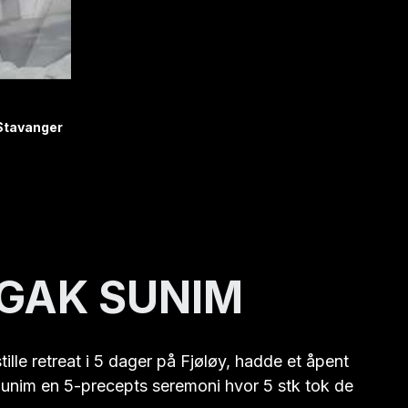
Stavanger 
GAK SUNIM 
lle retreat i 5 dager på Fjøløy, hadde et åpent 
 Sunim en 5-precepts seremoni hvor 5 stk tok de 
 innsats, hjelp og veiledning. 