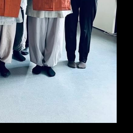
post: StavangerZenSangha@outlook.com
g whatsApp