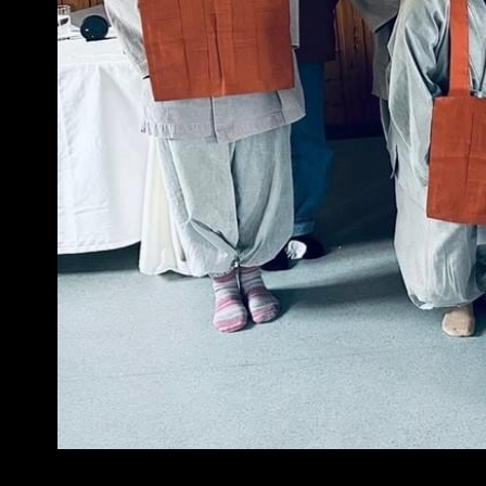
Om det er noe du lurer på må du gje
Du finner