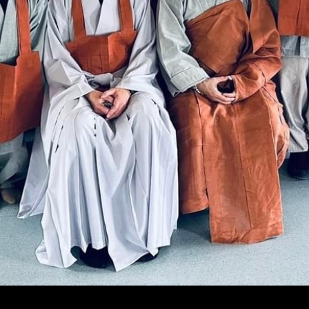
rne ta kontakt med oss på telefon: 97075750 eller e
 oss også på sosial medier på facebook, instagram o